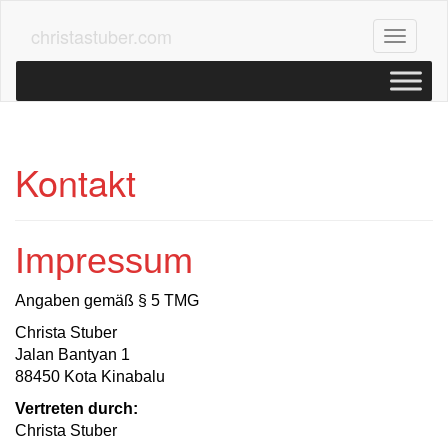
Skip
to
christastuber.com
Toggle n
main
content
Kontakt
Impressum
Angaben gemäß § 5 TMG
Christa Stuber
Jalan Bantyan 1
88450 Kota Kinabalu
Vertreten durch:
Christa Stuber