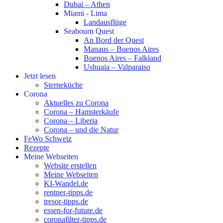
Dubai – Athen
Miami - Lima
Landausflüge
Seabourn Quest
An Bord der Quest
Manaus – Buenos Aires
Buenos Aires – Falkland
Ushuaia – Valparaiso
Jetzt lesen
Sterneküche
Corona
Aktuelles zu Corona
Corona – Hamsterkäufe
Corona – Liberia
Corona – und die Natur
FeWo Schweiz
Rezepte
Meine Webseiten
Website erstellen
Meine Webseiten
KI-Wandel.de
rentner-tipps.de
tresor-tipps.de
essen-for-future.de
coronafilter-tipps.de