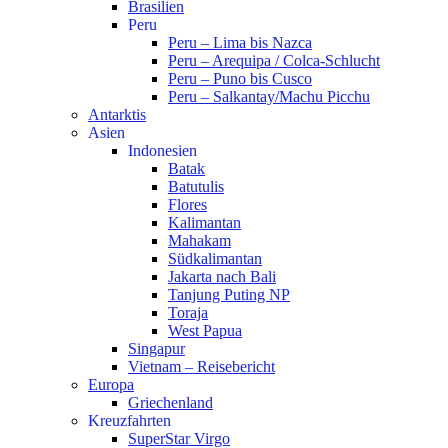
Brasilien
Peru
Peru – Lima bis Nazca
Peru – Arequipa / Colca-Schlucht
Peru – Puno bis Cusco
Peru – Salkantay/Machu Picchu
Antarktis
Asien
Indonesien
Batak
Batutulis
Flores
Kalimantan
Mahakam
Südkalimantan
Jakarta nach Bali
Tanjung Puting NP
Toraja
West Papua
Singapur
Vietnam – Reisebericht
Europa
Griechenland
Kreuzfahrten
SuperStar Virgo