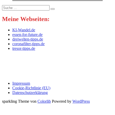
Suche
nach:
Meine Webseiten:
KI-Wandel.de
essen-for-future.de
dreiwelten-tipps.de
coronafilter-tipps.de
tresor-tipps.de
Impressum
Cookie-Richtlinie (EU)
Datenschutzerklärung
sparkling Theme von
Colorlib
Powered by
WordPress